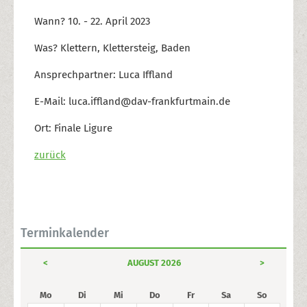
Wann? 10. - 22. April 2023
Was? Klettern, Klettersteig, Baden
Ansprechpartner: Luca Iffland
E-Mail: luca.iffland@dav-frankfurtmain.de
Ort: Finale Ligure
zurück
Terminkalender
<
AUGUST 2026
>
Mo
Di
Mi
Do
Fr
Sa
So