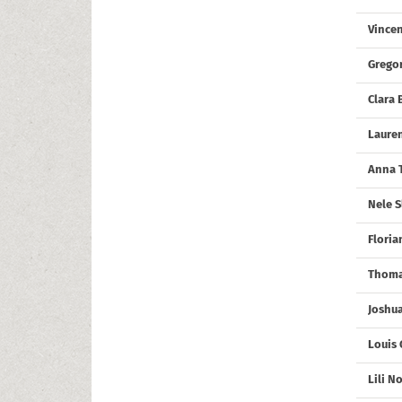
Vince
Grego
Clara 
Lauren
Anna 
Nele 
Floria
Thoma
Joshu
Louis 
Lili N