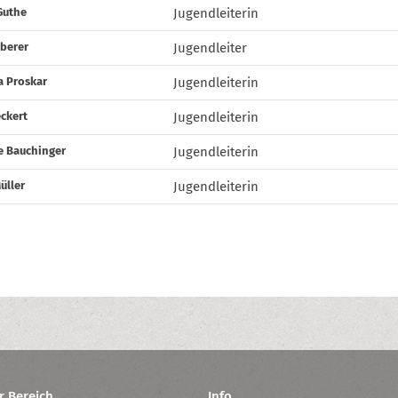
Guthe
Jugendleiterin
eberer
Jugendleiter
a Proskar
Jugendleiterin
ckert
Jugendleiterin
e Bauchinger
Jugendleiterin
Müller
Jugendleiterin
r Bereich
Info