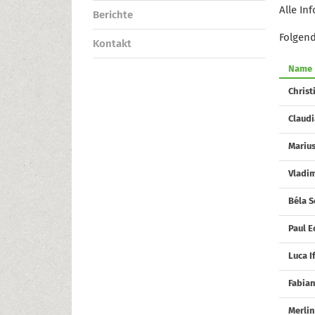
Alle In
Berichte
Folgend
Kontakt
Name
Christ
Claud
Marius
Vladi
Béla 
Paul E
Luca I
Fabia
Merlin