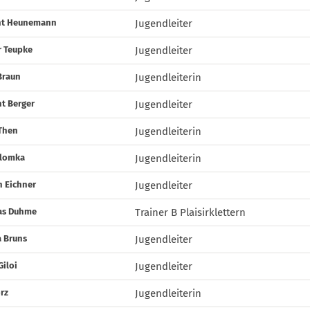
nt Heunemann
Jugendleiter
r Teupke
Jugendleiter
Braun
Jugendleiterin
t Berger
Jugendleiter
Then
Jugendleiterin
Slomka
Jugendleiterin
n Eichner
Jugendleiter
s Duhme
Trainer B Plaisirklettern
a Bruns
Jugendleiter
Giloi
Jugendleiter
orz
Jugendleiterin