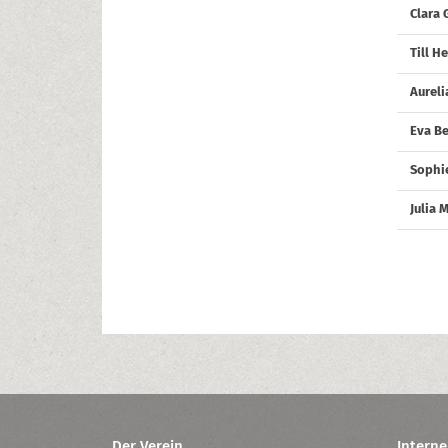
Clara 
Till H
Aureli
Eva Be
Sophi
Julia 
Der Verein
Interne