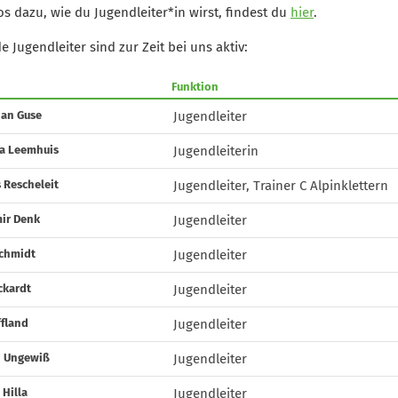
fos dazu, wie du Jugendleiter*in wirst, findest du
hier
.
e Jugendleiter sind zur Zeit bei uns aktiv:
Funktion
ian Guse
Jugendleiter
ia Leemhuis
Jugendleiterin
 Rescheleit
Jugendleiter, Trainer C Alpinklettern
mir Denk
Jugendleiter
Schmidt
Jugendleiter
ckardt
Jugendleiter
ffland
Jugendleiter
n Ungewiß
Jugendleiter
 Hilla
Jugendleiter