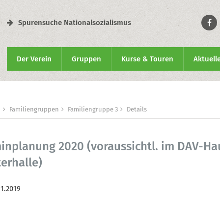
Spurensuche Nationalsozialismus
Der Verein
Gruppen
Kurse & Touren
Aktuell
n
Familiengruppen
Familiengruppe 3
Details
inplanung 2020 (voraussichtl. im DAV-Ha
terhalle)
11.2019