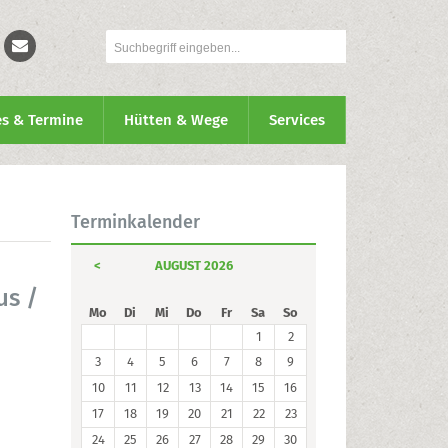
es & Termine
Hütten & Wege
Services
Terminkalender
<
AUGUST 2026
us /
Mo
Di
Mi
Do
Fr
Sa
So
1
2
3
4
5
6
7
8
9
10
11
12
13
14
15
16
17
18
19
20
21
22
23
24
25
26
27
28
29
30