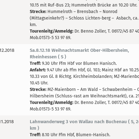
10.15 mit Ruf-Bus 23; Hummelroth Brücke an 10.20 Uhr.
Strecke:
Hummelroth – Brensbach – Nonrod
(Mittagseinkehr?) – Schloss Lichten-berg – Asbach, ca.
km.
Tourenleitg/Anmeldg:
Dr. Benno Zoller, T. 06172/45 87 40
Mob.01573-5 53 97 69.
12.2018
Sa.8.12.18 Weihnachtsmarkt Ober-Hilbersheim,
Rheinhessen ( S )
Treff:
9.30 Uhr Ffm Hbf vor Blumen Hanisch.
Anfahrt:
9.47 Uhr ab Ffm Hbf, Gl. 103; Mainz Hbf an 10.25
10.33 von Gl. 8 Richtg. Kirchheimbolanden; MZ-Marienb
10.45 Uhr.
Strecke:
MZ-Maienborn – Am Wald – Schwabenheim – 
Hilbersheim (Schluss-rast am Weihnachtsmarkt), ca. 2
Tourenleitg/Anmeldg:
Dr. Benno Zoller, T. 06172/45 87 40
Mob.01573-5 53 97 69.
11.2018
Lahnwanderweg 3 von Wallau nach Buchenau ( S, 2
km )
Treff:
8.10 Uhr Ffm Hbf, Blumen-Hanisch.