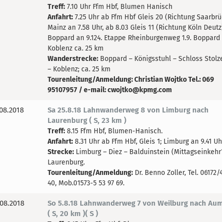
Treff:
7.10 Uhr Ffm Hbf, Blumen Hanisch
Anfahrt:
7.25 Uhr ab Ffm Hbf Gleis 20 (Richtung Saarbrü
Mainz an 7.58 Uhr, ab 8.03 Gleis 11 (Richtung Köln Deutz
Boppard an 9.124. Etappe Rheinburgenweg 1.9. Boppard
Koblenz ca. 25 km
Wanderstrecke:
Boppard – Königsstuhl – Schloss Stolz
– Koblenz; ca. 25 km
Tourenleitung/Anmeldung: Christian Wojtko Tel.: 069
95107957 / e-mail: cwojtko@kpmg.com
08.2018
Sa 25.8.18 Lahnwanderweg 8 von Limburg nach
Laurenburg ( S, 23 km )
Treff:
8.15 Ffm Hbf, Blumen-Hanisch.
Anfahrt:
8.31 Uhr ab Ffm Hbf, Gleis 1; Limburg an 9.41 Uh
Strecke:
Limburg – Diez – Balduinstein (Mittagseinkehr
Laurenburg.
Tourenleitung/Anmeldung:
Dr. Benno Zoller, Tel. 06172/
40, Mob.01573-5 53 97 69.
08.2018
So 5.8.18 Lahnwanderweg 7 von Weilburg nach Au
( S, 20 km )( S )