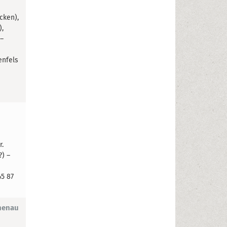
cken),
),
 –
enfels
r.
?) –
45 87
menau