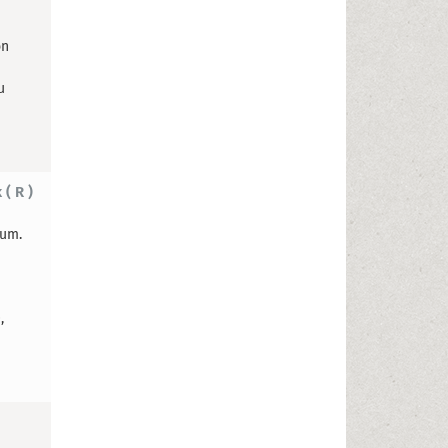
on
u
( R )
rum.
,