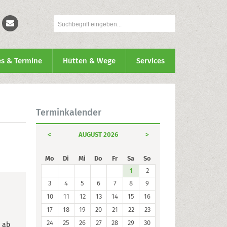
es & Termine
Hütten & Wege
Services
Terminkalender
<
AUGUST 2026
>
Mo
Di
Mi
Do
Fr
Sa
So
1
2
h
3
4
5
6
7
8
9
10
11
12
13
14
15
16
17
18
19
20
21
22
23
24
25
26
27
28
29
30
, ab