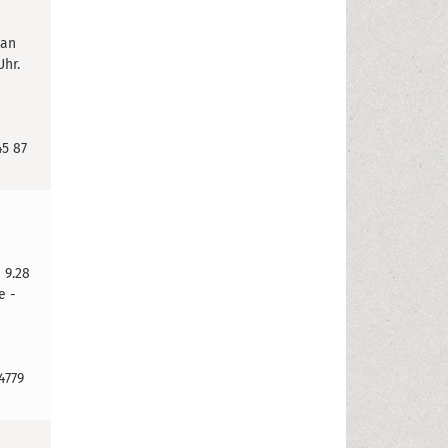
 an
Uhr.
45 87
 9.28
e -
4779