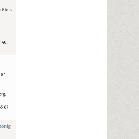
b Gleis
 40,
 84
erg.
45 87
König