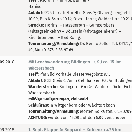
Treff:
9.10 Uhr Ffm Hbf, Blumen-
Hanisch.
Anfahrt:
9.25 Uhr ab Ffm Hbf, Gleis ?; Otzberg-Lengfeld
10.09, Bus K 64 ab 10.14; Otzb.-Hering Waldeck an 10.21 
Strecke:
Hering – Hassenroth – Gumpersberg
(Mittagseinkehr?) – Böllstein (Mit-tagseinkehr?) –
Kirchbrombach – Bad König.
Tourenleitung/Anmeldung:
Dr. Benno Zoller, Tel. 06172/
40, Mob.01573-5 53 97 69.
09.2018
Mittwochwanderung Büdingen - ( S ) ca. 15 km
Wäctersbach
Treff:
Ffm Süd Vorhalle Diesterwegplatz 8.15
Abfahrt:
8.33 Gleis 6. An in Gelnhausen 9:2. An Büdingen
Wanderstrecke:
Büdingen - Großer Weiher - Dicke Eich
Wächtersbach
mäßige Steigerungen, viel Wald
Schlußrast
in Wittgenborn oder Wächtersbach
Tourenleitung/Anmeldung:
Morten Soika fon: 01520209
ACHTUNG:
wurde vom 15.08 auf den 5.09 verschoben
09.2018
1. Sept. Etappe 4: Boppard – Koblenz ca.25 km