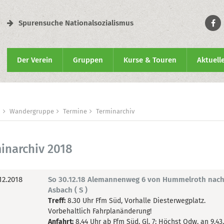
Spurensuche Nationalsozialismus
Der Verein
Gruppen
Kurse & Touren
Aktuell
n
Wandergruppe
Termine
Terminarchiv
inarchiv 2018
12.2018
So 30.12.18 Alemannenweg 6 von Hummelroth nac
Asbach ( S )
Treff:
8.30 Uhr Ffm Süd, Vorhalle Diesterwegplatz.
Vorbehaltlich Fahrplanänderung!
Anfahrt:
8.44 Uhr ab Ffm Süd, Gl. 7; Höchst Odw. an 9.43