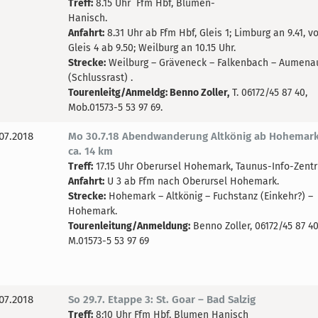
Treff:
8.15 Uhr Ffm Hbf, Blumen-
Hanisch.
Anfahrt:
8.31 Uhr ab Ffm Hbf, Gleis 1; Limburg an 9.41, v
Gleis 4 ab 9.50; Weilburg an 10.15 Uhr.
Strecke:
Weilburg – Gräveneck – Falkenbach – Aumena
(Schlussrast) .
Tourenleitg/Anmeldg: Benno Zoller,
T. 06172/45 87 40,
Mob.01573-5 53 97 69.
07.2018
Mo 30.7.18 Abendwanderung Altkönig ab Hohemark 
ca. 14 km
Treff:
17.15 Uhr Oberursel Hohemark, Taunus-Info-Zent
Anfahrt:
U 3 ab Ffm nach Oberursel Hohemark.
Strecke:
Hohemark – Altkönig – Fuchstanz (Einkehr?) –
Hohemark.
Tourenleitung/Anmeldung:
Benno Zoller, 06172/45 87 40
M.01573-5 53 97 69
07.2018
So 29.7. Etappe 3: St. Goar – Bad Salzig
Treff:
8:10 Uhr Ffm Hbf, Blumen Hanisch