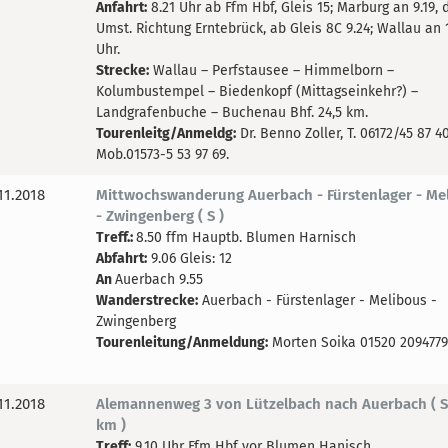
Anfahrt:
8.21 Uhr ab Ffm Hbf, Gleis 15; Marburg an 9.19, 
Umst. Richtung Erntebrück, ab Gleis 8C 9.24; Wallau an 
Uhr.
Strecke:
Wallau – Perfstausee – Himmelborn –
Kolumbustempel – Biedenkopf (Mittagseinkehr?) –
Landgrafenbuche – Buchenau Bhf. 24,5 km.
Tourenleitg/Anmeldg:
Dr. Benno Zoller, T. 06172/45 87 40
Mob.01573-5 53 97 69.
11.2018
Mittwochswanderung Auerbach - Fürstenlager - Me
- Zwingenberg ( S )
Treff.:
8.50 ffm Hauptb. Blumen Harnisch
Abfahrt:
9.06 Gleis: 12
An
Auerbach 9.55
Wanderstrecke:
Auerbach - Fürstenlager - Melibous -
Zwingenberg
Tourenleitung/Anmeldung:
Morten Soika 01520 2094779
11.2018
Alemannenweg 3 von Lützelbach nach Auerbach ( S
km )
Treff:
9.10 Uhr Ffm Hbf vor Blumen Hanisch.