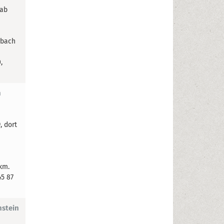
 ab
rbach
,
h
, dort
20 km.
45 87
nstein