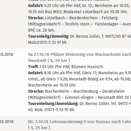
Anfahrt:
9.25 Uhr ab Ffm Hbf, Gl. 12.; Reinheim an 10.05,
10.15 mit Bus MO2; Modautal-Lützelbach an 10.38 Uhr.
Strecke:
Lützelbach – Beedenkirchen – Felsberg
(Mittagseinkehr?) – Teufels-stein – Fürstenlager – Aue
Bhf, ca. 20 km.
Tourenleitg/Anmeldg:
Dr. Benno Zoller, T. 06172/45 87 40
Mob.01573-5 53 97 69.
10.2018
Sa 27.10.18 Pfälzer Weinsteig von Wachenheim nac
Neustadt ( S, 20 km )
Treff:
7.55 Uhr Ffm Hbf, Blumen-Hanisch.
Anfahrt:
8.10 Uhr ab Ffm Hbf, Gleis 17; Mannheim an 9.19
Umst., ab Gleis 1 9.26; Neustadt-Böbig an 9.54, ab 10.08;
Wachenheim an 10.19 Uhr.
Strecke:
Wachenheim – Wachtenburg – Deidesheim
(Mittagseinkehr?) – Gimmel-dingen – Neustadt Bhf. 
Tourenleitung/Anmeldung:
Dr. Benno Zoller, Tel. 06172-
40, Mob. 01573-5 53 97 69.
10.2018
Mi. 3.10.18 Lahnwanderweg 9 von Nassau nach Lah
( S, 25 km )