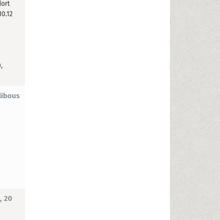
dort
10.12
,
libous
, 20