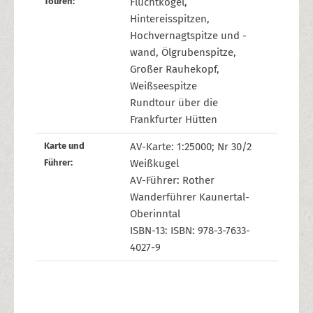
Touren:
Fluchtkogel,
Hintereisspitzen,
Hochvernagtspitze und -
wand, Ölgrubenspitze,
Großer Rauhekopf,
Weißseespitze
Rundtour über die
Frankfurter Hütten
Karte und
AV-Karte: 1:25000; Nr 30/2
Führer:
Weißkugel
AV-Führer: Rother
Wanderführer Kaunertal-
Oberinntal
ISBN-13: ISBN: 978-3-7633-
4027-9