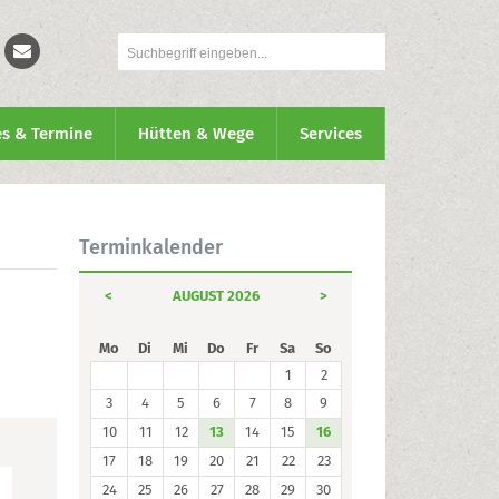
es & Termine
Hütten & Wege
Services
Terminkalender
<
AUGUST 2026
>
Mo
Di
Mi
Do
Fr
Sa
So
1
2
3
4
5
6
7
8
9
10
11
12
13
14
15
16
17
18
19
20
21
22
23
24
25
26
27
28
29
30