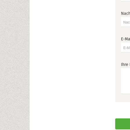
Nac
E-Ma
Ihre