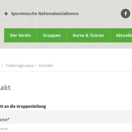
Spurensuche Nationalsozialismus
Der Verein
Gruppen
Kurse & Touren
Aktuell
n
Trekkinggruppe
Kontakt
akt
ht an die Gruppenleitung
name
*