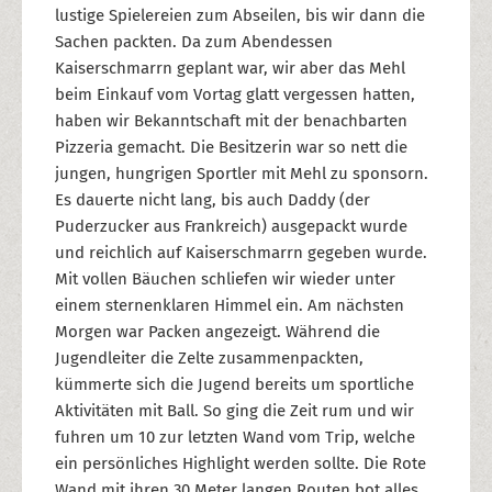
lustige Spielereien zum Abseilen, bis wir dann die
Sachen packten. Da zum Abendessen
Kaiserschmarrn geplant war, wir aber das Mehl
beim Einkauf vom Vortag glatt vergessen hatten,
haben wir Bekanntschaft mit der benachbarten
Pizzeria gemacht. Die Besitzerin war so nett die
jungen, hungrigen Sportler mit Mehl zu sponsorn.
Es dauerte nicht lang, bis auch Daddy (der
Puderzucker aus Frankreich) ausgepackt wurde
und reichlich auf Kaiserschmarrn gegeben wurde.
Mit vollen Bäuchen schliefen wir wieder unter
einem sternenklaren Himmel ein. Am nächsten
Morgen war Packen angezeigt. Während die
Jugendleiter die Zelte zusammenpackten,
kümmerte sich die Jugend bereits um sportliche
Aktivitäten mit Ball. So ging die Zeit rum und wir
fuhren um 10 zur letzten Wand vom Trip, welche
ein persönliches Highlight werden sollte. Die Rote
Wand mit ihren 30 Meter langen Routen bot alles