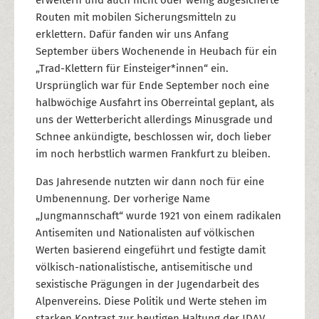
erweitern und auch nicht oder wenig abgesicherte
Routen mit mobilen Sicherungsmitteln zu
erklettern. Dafür fanden wir uns Anfang
September übers Wochenende in Heubach für ein
„Trad-Klettern für Einsteiger*innen“ ein.
Ursprünglich war für Ende September noch eine
halbwöchige Ausfahrt ins Oberreintal geplant, als
uns der Wetterbericht allerdings Minusgrade und
Schnee ankündigte, beschlossen wir, doch lieber
im noch herbstlich warmen Frankfurt zu bleiben.
Das Jahresende nutzten wir dann noch für eine
Umbenennung. Der vorherige Name
„Jungmannschaft“ wurde 1921 von einem radikalen
Antisemiten und Nationalisten auf völkischen
Werten basierend eingeführt und festigte damit
völkisch-nationalistische, antisemitische und
sexistische Prägungen in der Jugendarbeit des
Alpenvereins. Diese Politik und Werte stehen im
starken Kontrast zur heutigen Haltung der JDAV