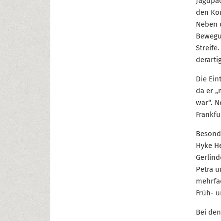
Jagdpäc
den Kon
Neben d
Bewegun
Streife
derarti
Die Ein
da er „
war“. N
Frankfu
Besonde
Hyke He
Gerlind
Petra u
mehrfac
Früh- u
Bei den