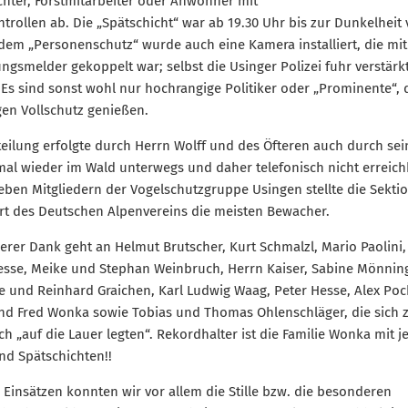
hter, Forstmitarbeiter oder Anwohner mit
trollen ab. Die „Spätschicht“ war ab 19.30 Uhr bis zur Dunkelheit 
em „Personenschutz“ wurde auch eine Kamera installiert, die mi
gsmelder gekoppelt war; selbst die Usinger Polizei fuhr verstärk
. Es sind sonst wohl nur hochrangige Politiker oder „Prominente“, 
gen Vollschutz genießen.
teilung erfolgte durch Herrn Wolff und des Öfteren auch durch sei
mal wieder im Wald unterwegs und daher telefonisch nicht erreich
eben Mitgliedern der Vogelschutzgruppe Usingen stellte die Sekti
rt des Deutschen Alpenvereins die meisten Bewacher.
rer Dank geht an Helmut Brutscher, Kurt Schmalzl, Mario Paolini,
sse, Meike und Stephan Weinbruch, Herrn Kaiser, Sabine Mönnin
e und Reinhard Graichen, Karl Ludwig Waag, Peter Hesse, Alex Po
nd Fred Wonka sowie Tobias und Thomas Ohlenschläger, die sich 
h „auf die Lauer legten“. Rekordhalter ist die Familie Wonka mit je
nd Spätschichten!!
 Einsätzen konnten wir vor allem die Stille bzw. die besonderen