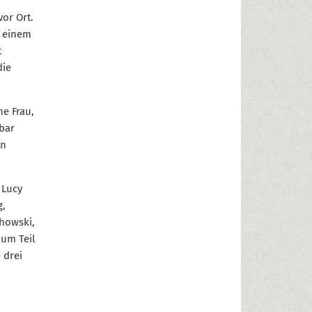
vor Ort.
t einem
t
die
ne Frau,
bar
on
 Lucy
g,
chowski,
zum Teil
 drei