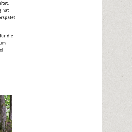
itet,
g hat
erspätet
für die
zum
ei