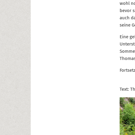
wohl no
bevor s
auch da
seine G
Eine ge
Unterst
Sommerf
Thomas 
Fortset
Text: 