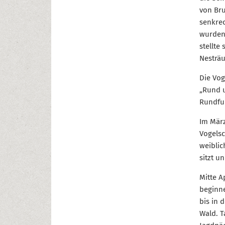
von Bru
senkrec
wurden 
stellte
Nesträu
Die Vog
„Rund u
Rundfun
Im März
Vogelsc
weiblic
sitzt u
Mitte A
beginne
bis in
Wald. T