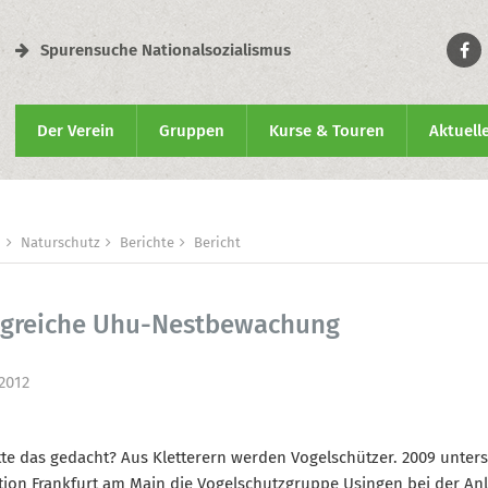
Spurensuche Nationalsozialismus
Der Verein
Gruppen
Kurse & Touren
Aktuell
n
Naturschutz
Berichte
Bericht
lgreiche Uhu-Nestbewachung
 2012
te das gedacht? Aus Kletterern werden Vogelschützer. 2009 unters
tion Frankfurt am Main die Vogelschutzgruppe Usingen bei der An