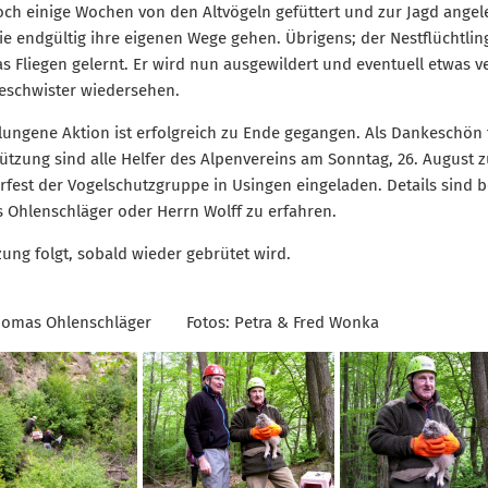
ch einige Wochen von den Altvögeln gefüttert und zur Jagd angele
ie endgültig ihre eigenen Wege gehen. Übrigens; der Nestflüchtlin
s Fliegen gelernt. Er wird nun ausgewildert und eventuell etwas v
eschwister wiedersehen.
lungene Aktion ist erfolgreich zu Ende gegangen. Als Dankeschön 
ützung sind alle Helfer des Alpenvereins am Sonntag, 26. August 
est der Vogelschutzgruppe in Usingen eingeladen. Details sind b
Ohlenschläger oder Herrn Wolff zu erfahren.
zung folgt, sobald wieder gebrütet wird.
Thomas Ohlenschläger Fotos: Petra & Fred Wonka