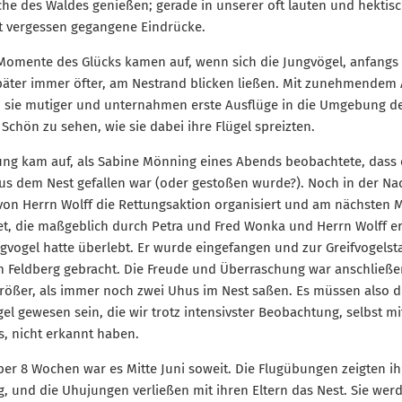
he des Waldes genießen; gerade in unserer oft lauten und hektis
st vergessen gegangene Eindrücke.
Momente des Glücks kamen auf, wenn sich die Jungvögel, anfangs
päter immer öfter, am Nestrand blicken ließen. Mit zunehmendem 
 sie mutiger und unternahmen erste Ausflüge in die Umgebung d
 Schön zu sehen, wie sie dabei ihre Flügel spreizten.
ng kam auf, als Sabine Mönning eines Abends beobachtete, dass 
us dem Nest gefallen war (oder gestoßen wurde?). Noch in der Na
on Herrn Wolff die Rettungsaktion organisiert und am nächsten 
et, die maßgeblich durch Petra und Fred Wonka und Herrn Wolff er
gvogel hatte überlebt. Er wurde eingefangen und zur Greifvogelst
 Feldberg gebracht. Die Freude und Überraschung war anschließ
ößer, als immer noch zwei Uhus im Nest saßen. Es müssen also d
el gewesen sein, die wir trotz intensivster Beobachtung, selbst m
s, nicht erkannt haben.
er 8 Wochen war es Mitte Juni soweit. Die Flugübungen zeigten ih
, und die Uhujungen verließen mit ihren Eltern das Nest. Sie wer