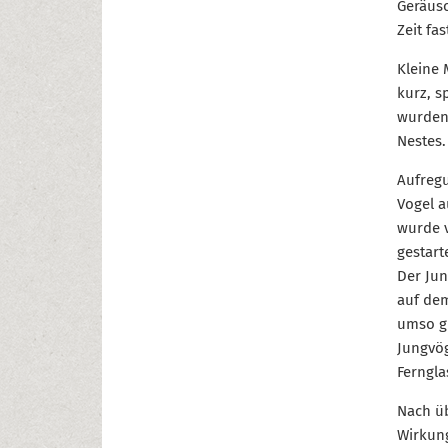
Geräusc
Zeit fa
Kleine 
kurz, s
wurden
Nestes.
Aufregu
Vogel a
wurde v
gestart
Der Jun
auf dem
umso gr
Jungvög
Ferngla
Nach üb
Wirkung