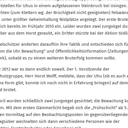
tstellen für Uhus in einem aufgelassenen Steinbruch bei Usingen.
hten (zum Klettern wg. der Brüchigkeit nicht geeigneten) Felswän
unter größter Geheimhaltung Nistplätze angelegt. Der erste Brute
 sich bereits im Frühjahr 2010 ein. Leider wurden zwei Jungvögel du
ber aus dem Horst geraubt, ein Dritter stürzte bei der Aktion tödli
elschützer änderten daraufhin ihre Taktik und entschieden sich fü
m die Uhr Bewachung“ und Öffentlichkeitsinformation (Zeitungen
k), sobald es zu einem weiteren Bruterfolg kommen sollte.
 2012 war es dann endlich soweit. Der 1. Vorsitzende der
hutzgruppe, Herr Horst Wolff, meldete, dass der Uhu (ob es auch 
he Form gibt, konnte ich noch nicht in Erfahrung bringen) auf dem
nd brütet.
pril wurden schließlich zwei Jungvögel gesichtet; die Bewachung 
n. Mit dem ersten Dämmerlicht begab sich die „Frühschicht“ ab 5
 den Vormittag auf den Beobachtungsposten im gegenüberliegende
agsüber wechselten sich dann verschiedene Personen wie der