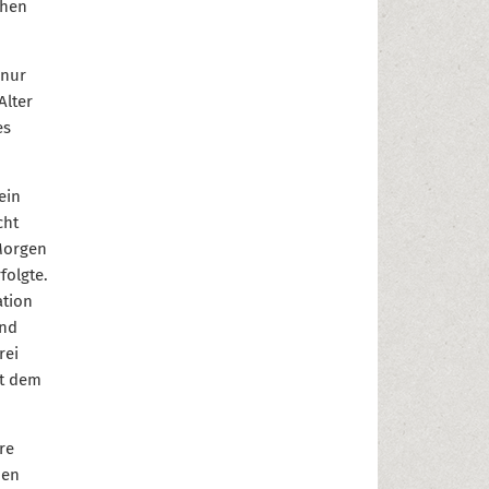
chen
 nur
Alter
es
ein
cht
Morgen
folgte.
ation
end
rei
it dem
re
den