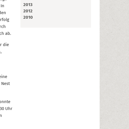
2013
 In
2012
den
2010
rfolg
rch
ch ab.
r die
,
eine
 Nest
konnte
.30 Uhr
n