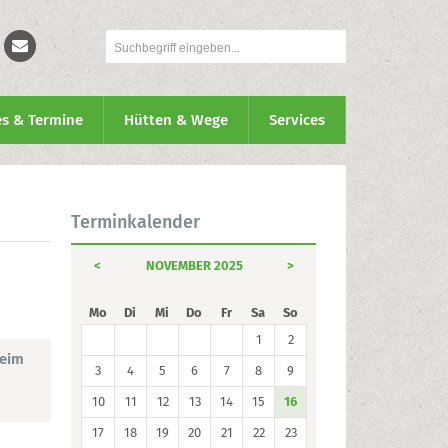
es & Termine
Hütten & Wege
Services
Terminkalender
<
NOVEMBER 2025
>
Mo
Di
Mi
Do
Fr
Sa
So
1
2
heim
3
4
5
6
7
8
9
10
11
12
13
14
15
16
17
18
19
20
21
22
23